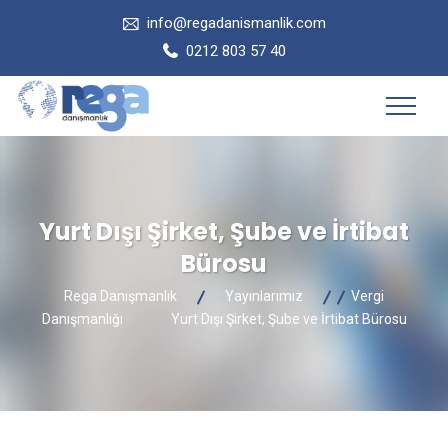
info@regadanismanlik.com
0212 803 57 40
Yurt Dışı Şirket, Şube ve İrtibat
Bürosu
Rega Danışmanlık
Yayınlarımız
Vergi
Danışmanlığı
Yurt Dışı Şirket, Şube ve İrtibat Bürosu